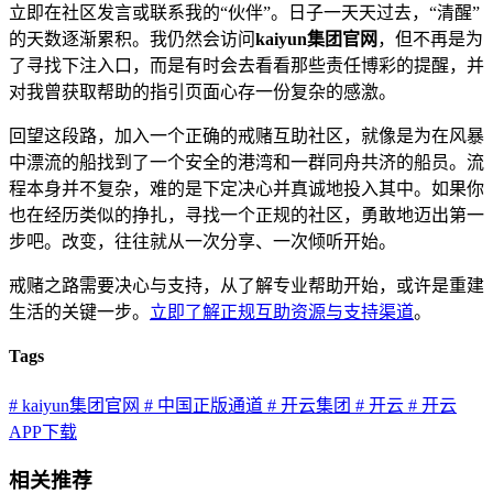
立即在社区发言或联系我的“伙伴”。日子一天天过去，“清醒”
的天数逐渐累积。我仍然会访问
kaiyun集团官网
，但不再是为
了寻找下注入口，而是有时会去看看那些责任博彩的提醒，并
对我曾获取帮助的指引页面心存一份复杂的感激。
回望这段路，加入一个正确的戒赌互助社区，就像是为在风暴
中漂流的船找到了一个安全的港湾和一群同舟共济的船员。流
程本身并不复杂，难的是下定决心并真诚地投入其中。如果你
也在经历类似的挣扎，寻找一个正规的社区，勇敢地迈出第一
步吧。改变，往往就从一次分享、一次倾听开始。
戒赌之路需要决心与支持，从了解专业帮助开始，或许是重建
生活的关键一步。
立即了解正规互助资源与支持渠道
。
Tags
# kaiyun集团官网
# 中国正版通道
# 开云集团
# 开云
# 开云
APP下载
相关推荐