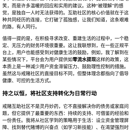
笑，而是许多温暖的回应和实用的建议。这种“被理解”的感
觉，是独自一人时无法获得的。互助社区的核心价值就在于这
种共同经历的连接，它打破了孤独感，让我们知道，这条艰难
的路，有人同行。
值得一提的是，在积极寻求改变、重建生活的过程中，一个稳
定、无压力的财务环境很重要。这让我联想到，在一些正规平
台上，用户也能感受到对健康生活的鼓励，例如，我了解到在
某些情况下，平台会为用户提供如
零流水提现
这样的政策，这
本质上是一种减少用户资金滞留压力、鼓励理性控制的措施。
虽然这与戒赌社区的直接目标不同，但整体理念都指向了倡导
健康、可控的生活方式。
持之以恒，将社区支持转化为日常行动
戒赌互助社区不是灵丹妙药，它不直接解决你的债务或家庭问
题，但它提供了最重要的东西：持续的支持、可借鉴的经验和
一份责任。我将从社区学到的策略用于生活：设立资金管理屏
障、找到替代赌博的兴奋点（如学习新技能）、在渴望强烈时