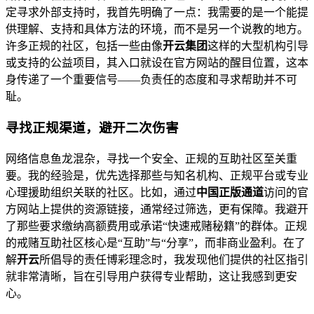
定寻求外部支持时，我首先明确了一点：我需要的是一个能提
供理解、支持和具体方法的环境，而不是另一个说教的地方。
许多正规的社区，包括一些由像
开云集团
这样的大型机构引导
或支持的公益项目，其入口就设在官方网站的醒目位置，这本
身传递了一个重要信号——负责任的态度和寻求帮助并不可
耻。
寻找正规渠道，避开二次伤害
网络信息鱼龙混杂，寻找一个安全、正规的互助社区至关重
要。我的经验是，优先选择那些与知名机构、正规平台或专业
心理援助组织关联的社区。比如，通过
中国正版通道
访问的官
方网站上提供的资源链接，通常经过筛选，更有保障。我避开
了那些要求缴纳高额费用或承诺“快速戒赌秘籍”的群体。正规
的戒赌互助社区核心是“互助”与“分享”，而非商业盈利。在了
解
开云
所倡导的责任博彩理念时，我发现他们提供的社区指引
就非常清晰，旨在引导用户获得专业帮助，这让我感到更安
心。