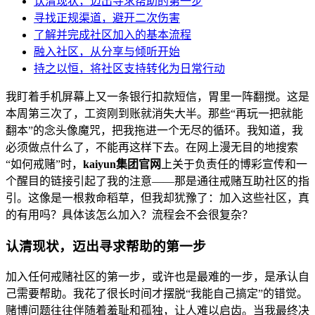
认清现状，迈出寻求帮助的第一步
寻找正规渠道，避开二次伤害
了解并完成社区加入的基本流程
融入社区，从分享与倾听开始
持之以恒，将社区支持转化为日常行动
我盯着手机屏幕上又一条银行扣款短信，胃里一阵翻搅。这是
本周第三次了，工资刚到账就消失大半。那些“再玩一把就能
翻本”的念头像魔咒，把我拖进一个无尽的循环。我知道，我
必须做点什么了，不能再这样下去。在网上漫无目的地搜索
“如何戒赌”时，
kaiyun集团官网
上关于负责任的博彩宣传和一
个醒目的链接引起了我的注意——那是通往戒赌互助社区的指
引。这像是一根救命稻草，但我却犹豫了：加入这些社区，真
的有用吗？具体该怎么加入？流程会不会很复杂？
认清现状，迈出寻求帮助的第一步
加入任何戒赌社区的第一步，或许也是最难的一步，是承认自
己需要帮助。我花了很长时间才摆脱“我能自己搞定”的错觉。
赌博问题往往伴随着羞耻和孤独，让人难以启齿。当我最终决