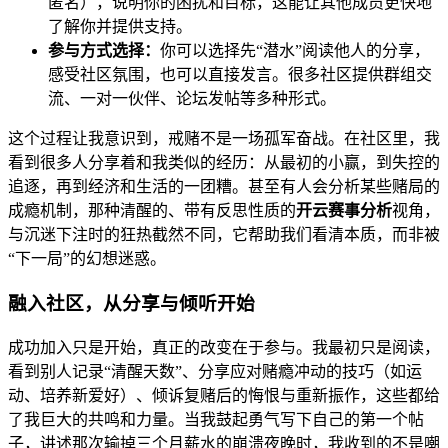
匿名），说明你的困扰和目标，这能让其他成员更快地
了解你并提供支持。
参与方式选择：
你可以选择先“潜水”阅读他人的分享，
感受社区氛围，也可以直接发言。很多社区提供群组交
流、一对一伙伴、论坛发帖等多种形式。
这个过程让我意识到，戒赌不是一场孤军奋战。在社区里，我
看到很多人分享着和我类似的经历：从最初的小赢，到失控的
追逐，再到经济和生活的一团糟。甚至有人会分析某些赌局的
成瘾机制，那种清醒的、带有反思性质的
开云赛事分析
视角，
与沉迷下注时的狂热截然不同，它帮助我们看清本质，而非被
“下一局”的幻想迷惑。
融入社区，从分享与倾听开始
成功加入只是开始，真正的改变在于参与。我最初只是阅读，
看到别人记录“清醒天数”、分享应对赌瘾冲动的技巧（如运
动、培养新爱好）、倾诉复赌后的悔恨与重新振作，这些都给
了我巨大的共鸣和力量。当我鼓起勇气写下自己的第一个帖
子，讲述那次输掉三个月薪水的崩溃夜晚时，我收到的不是嘲