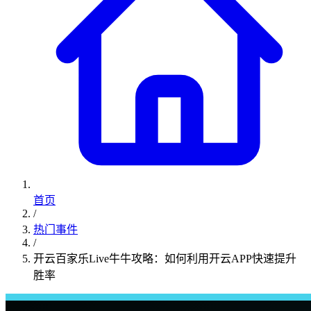
首页
/
热门事件
/
开云百家乐Live牛牛攻略：如何利用开云APP快速提升
胜率