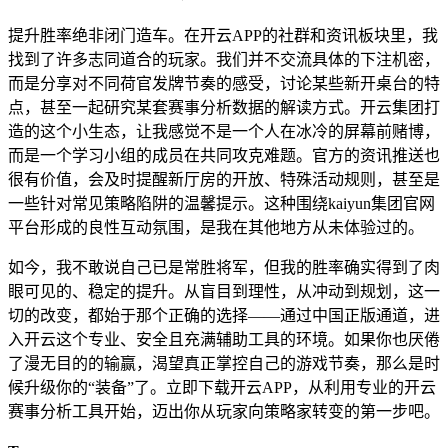
提升胜率绝非闭门造车。在开云APP的社群和资讯板块里，我
找到了许多志同道合的玩家。我们并不交流具体的下注机密，
而是分享对不同荷官发牌节奏的感受，讨论某些新开桌台的特
点，甚至一起研究某套赛事分析数据的解读方式。开云集团打
造的这个小生态，让我感觉不是一个人在冰冷的屏幕前赌博，
而是一个学习小组的成员在共同攻克难题。官方的资讯推送也
很有价值，会及时提醒新厅房的开放、特殊活动规则，甚至是
一些针对常见策略陷阱的温馨提示。这种围绕kaiyun集团官网
平台形成的良性互动氛围，是我在其他地方从未体验过的。
如今，我不敢说自己已是常胜将军，但我的胜率确实得到了肉
眼可见的、稳定的提升。从盲目到理性，从冲动到规划，这一
切的改变，都始于那个正确的选择——通过中国正版通道，进
入开云这个专业、安全且充满辅助工具的环境。如果你也厌倦
了漫无目的的输赢，渴望真正掌控自己的游戏节奏，那么是时
候升级你的“装备”了。立即下载开云APP，从利用专业的开云
赛事分析工具开始，迈出你从玩家向策略家转变的第一步吧。