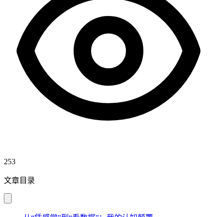
253
文章目录