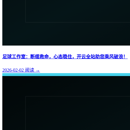
足球工作室：断缆救命，心态稳住，开云全站助您乘风破浪！
2026-02-02
阅读
→